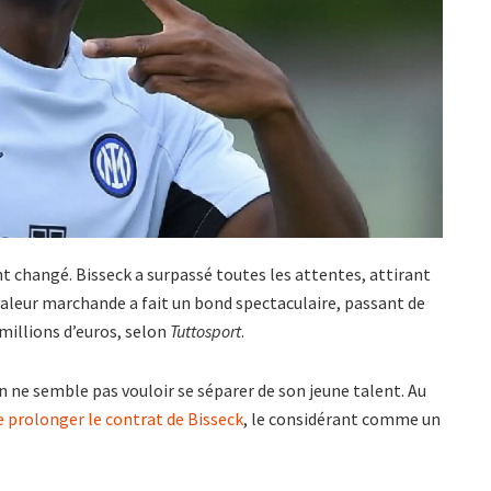
t changé. Bisseck a surpassé toutes les attentes, attirant
 valeur marchande a fait un bond spectaculaire, passant de
 millions d’euros, selon
Tuttosport
.
lan ne semble pas vouloir se séparer de son jeune talent. Au
e prolonger le contrat de Bisseck
, le considérant comme un