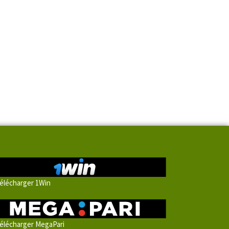
élécharger 1Win
élécharger MegaPari