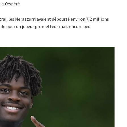
x qu’espéré.
tral, les Nerazzurri avaient déboursé environ 7,2 millions
ble pour un joueur prometteur mais encore peu