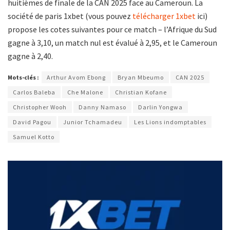
huitièmes de finale de la CAN 2025 face au Cameroun. La
société de paris 1xbet (vous pouvez
télécharger 1xbet
ici)
propose les cotes suivantes pour ce match – l’Afrique du Sud
gagne à 3,10, un match nul est évalué à 2,95, et le Cameroun
gagne à 2,40.
Mots-clés :
Arthur Avom Ebong
Bryan Mbeumo
CAN 2025
Carlos Baleba
Che Malone
Christian Kofane
Christopher Wooh
Danny Namaso
Darlin Yongwa
David Pagou
Junior Tchamadeu
Les Lions indomptables
Samuel Kotto