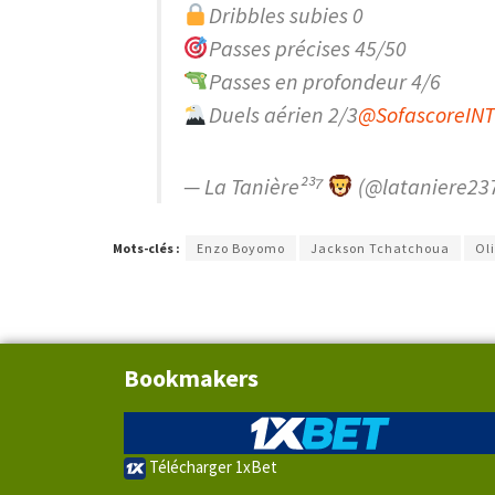
Dribbles subies 0
Passes précises 45/50
Passes en profondeur 4/6
Duels aérien 2/3
@SofascoreINT
— La Tanière²³⁷
(@lataniere23
Mots-clés :
Enzo Boyomo
Jackson Tchatchoua
Ol
Bookmakers
Télécharger 1xBet