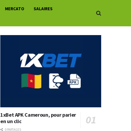
MERCATO
SALAIRES
1xBet APK Cameroun, pour parier
en un clic
0 PARTAGES