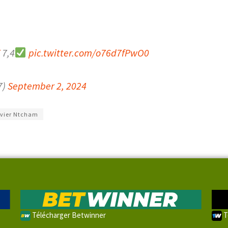
7,4
pic.twitter.com/o76d7fPwO0
7)
September 2, 2024
ivier Ntcham
Télécharger Betwinner
T