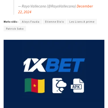
— Rayo Vallecano (@RayoVallecano)
December
22, 2024
Mots-clés :
Aloys Fouda
Etienne Eto’o
Les Lions A prime
Patrick Soko