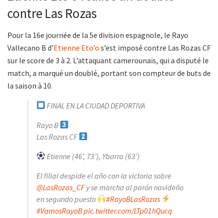
contre Las Rozas
Pour la 16e journée de la 5e division espagnole, le Rayo
Vallecano B d’
Etienne Eto’o
s’est imposé contre Las Rozas CF
sur le score de 3 à 2. L’attaquant camerounais, qui a disputé le
match, a marqué un doublé, portant son compteur de buts de
la saison à 10.
FINAL EN LA CIUDAD DEPORTIVA
Rayo B
Las Rozas CF
Etienne (46’, 73’), Ybarra (63’)
El filial despide el año con la victoria sobre
@LasRozas_CF
y se marcha al parón navideño
en segundo puesto
#RayoBLasRozas
#VamosRayoB
pic.twitter.com/LTp01hQucq