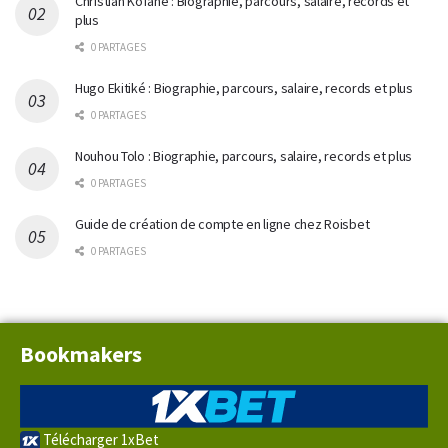
Christian Kofane : Biographie, parcours, salaire, records et
plus
0 PARTAGES
Hugo Ekitiké : Biographie, parcours, salaire, records et plus
0 PARTAGES
Nouhou Tolo : Biographie, parcours, salaire, records et plus
0 PARTAGES
Guide de création de compte en ligne chez Roisbet
0 PARTAGES
Bookmakers
Télécharger 1xBet