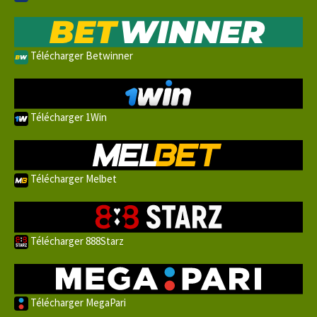
Télécharger Betwinner
Télécharger 1Win
Télécharger Melbet
Télécharger 888Starz
Télécharger MegaPari