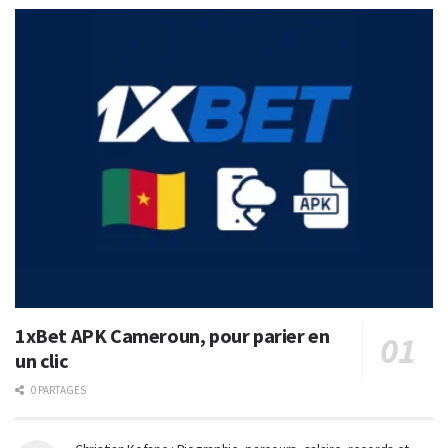
1xBet APK Cameroun, pour parier en
un clic
0 PARTAGES