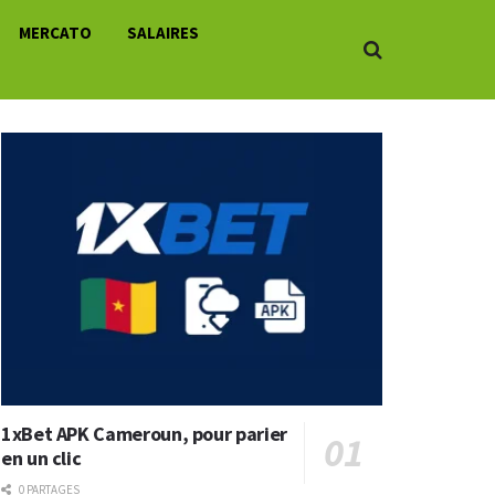
MERCATO
SALAIRES
1xBet APK Cameroun, pour parier
en un clic
0 PARTAGES