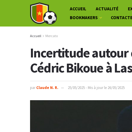
ACCUEIL
ACTUALITÉ
E
BOOKMAKERS
CONTACT
Accueil
Mercato
Incertitude autour 
Cédric Bikoue à La
par
Claude N. R.
25/05/2025 - Mis à jour le 26/05/2025