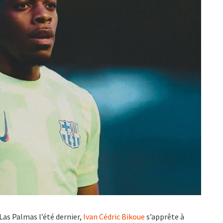
 Las Palmas l’été dernier,
Ivan Cédric Bikoue
s’apprête à