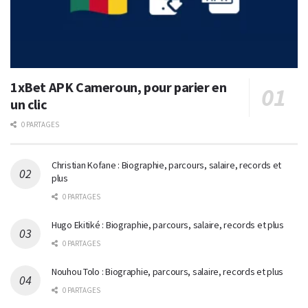
1xBet APK Cameroun, pour parier en
un clic
0 PARTAGES
Christian Kofane : Biographie, parcours, salaire, records et
plus
0 PARTAGES
Hugo Ekitiké : Biographie, parcours, salaire, records et plus
0 PARTAGES
Nouhou Tolo : Biographie, parcours, salaire, records et plus
0 PARTAGES