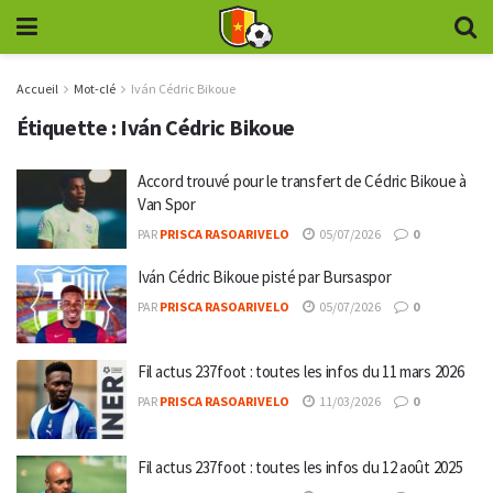
Accueil
Mot-clé
Iván Cédric Bikoue
Étiquette :
Iván Cédric Bikoue
Accord trouvé pour le transfert de Cédric Bikoue à
Van Spor
PAR
PRISCA RASOARIVELO
05/07/2026
0
Iván Cédric Bikoue pisté par Bursaspor
PAR
PRISCA RASOARIVELO
05/07/2026
0
Fil actus 237foot : toutes les infos du 11 mars 2026
PAR
PRISCA RASOARIVELO
11/03/2026
0
Fil actus 237foot : toutes les infos du 12 août 2025