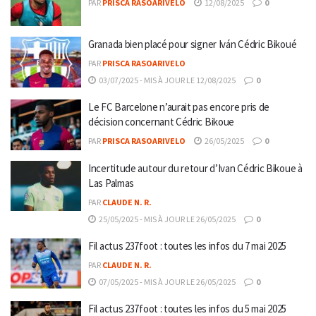
PAR
PRISCA RASOARIVELO
12/08/2025
0
Granada bien placé pour signer Iván Cédric Bikoué
PAR
PRISCA RASOARIVELO
03/07/2025 - MIS À JOUR LE 12/08/2025
0
Le FC Barcelone n’aurait pas encore pris de
décision concernant Cédric Bikoue
PAR
PRISCA RASOARIVELO
26/05/2025
0
Incertitude autour du retour d’Ivan Cédric Bikoue à
Las Palmas
PAR
CLAUDE N. R.
25/05/2025 - MIS À JOUR LE 26/05/2025
0
Fil actus 237foot : toutes les infos du 7 mai 2025
PAR
CLAUDE N. R.
07/05/2025 - MIS À JOUR LE 26/05/2025
0
Fil actus 237foot : toutes les infos du 5 mai 2025