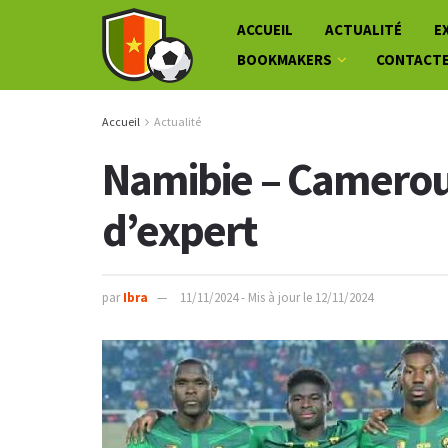
ACCUEIL
ACTUALITÉ
E
BOOKMAKERS
CONTACT
Accueil
Actualité
Namibie – Cameroun
d’expert
par
Ibra
11/11/2024 - Mis à jour le 12/11/2024