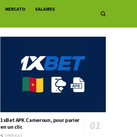
MERCATO
SALAIRES
1xBet APK Cameroun, pour parier
en un clic
0 PARTAGES