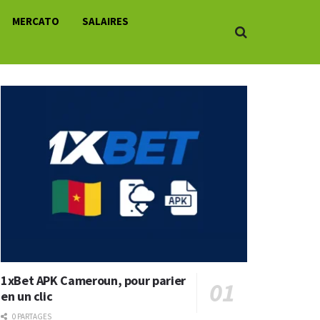
MERCATO
SALAIRES
1xBet APK Cameroun, pour parier
en un clic
0 PARTAGES