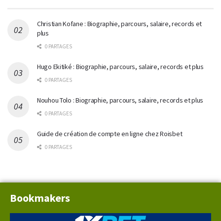
Christian Kofane : Biographie, parcours, salaire, records et
plus
0 PARTAGES
Hugo Ekitiké : Biographie, parcours, salaire, records et plus
0 PARTAGES
Nouhou Tolo : Biographie, parcours, salaire, records et plus
0 PARTAGES
Guide de création de compte en ligne chez Roisbet
0 PARTAGES
Bookmakers