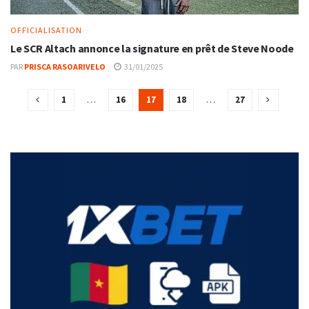
OFFICIALISATION
Le SCR Altach annonce la signature en prêt de Steve Noode
PAR
PRISCA RASOARIVELO
31/01/2025
1
…
16
17
18
…
27